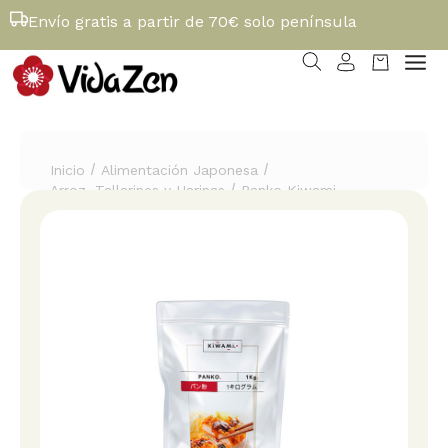
Envío gratis a partir de 70€ solo península
/
/
Inicio
Alimentación Japonesa
/
Arroz, Tallarines y Harinas
Panko Kiwami