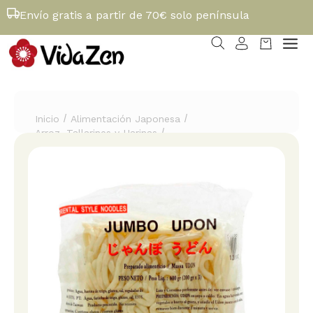
Envío gratis a partir de 70€ solo península
/
/
Inicio
Alimentación Japonesa
/
Arroz, Tallarines y Harinas
Fideos Jumbo Udon Frescos