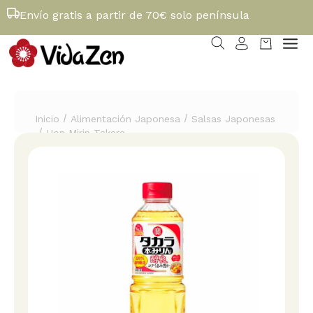
Envío gratis a partir de 70€ solo península
/
/
Inicio
Alimentación Japonesa
Salsas Japonesas
/
Hon Mirin Takara