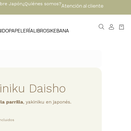
obre Japón
¿Quiénes somos?
Atención al cliente
NIDO
PAPELERÍA
LIBROS
IKEBANA
iniku Daisho
la parrilla
, yakiniku en japonés.
ncluidos