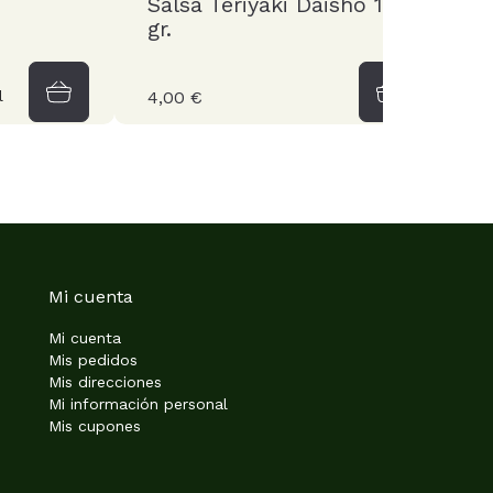
Salsa Teriyaki Daisho 180
S
gr.
1
l
4,00 €
9
Mi cuenta
Mi cuenta
Mis pedidos
Mis direcciones
Mi información personal
Mis cupones