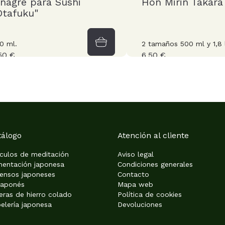
inagre para Sushi
Hon Mirin Takara
Otafuku"
0 ml.
2 tamaños 500 ml y 1,8 
50 €
6,50 €
tálogo
Atención al cliente
ículos de meditación
Aviso legal
mentación japonesa
Condiciones generales
iensos japoneses
Contacto
japonés
Mapa web
eras de hierro colado
Política de cookies
elería japonesa
Devoluciones