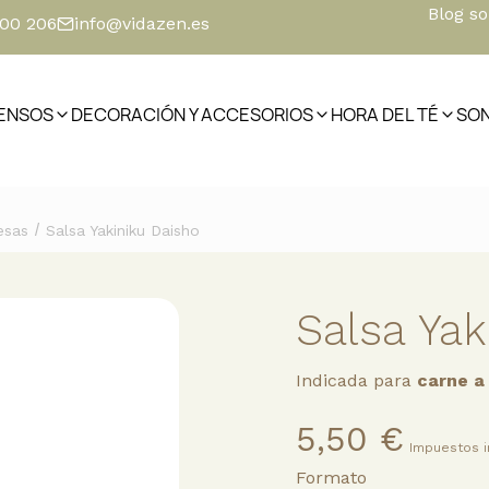
Blog s
500 206
info@vidazen.es
IENSOS
DECORACIÓN Y ACCESORIOS
HORA DEL TÉ
SO
/
esas
Salsa Yakiniku Daisho
Salsa Yak
Indicada para
carne a 
5,50 €
Impuestos i
Formato