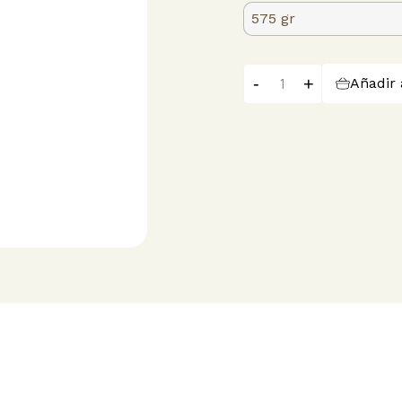
-
+
Añadir 