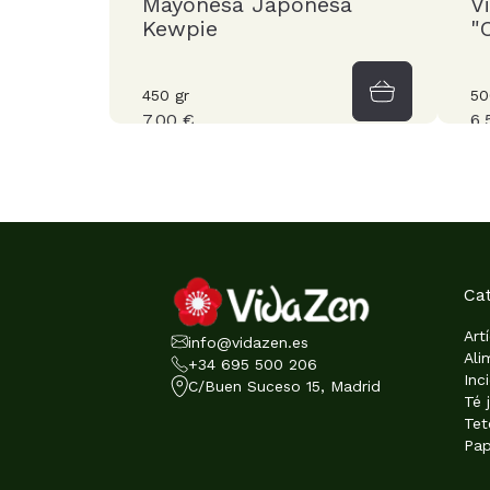
Mayonesa Japonesa
V
Kewpie
"
450 gr
50
7,00 €
6,
Ca
Art
info@vidazen.es
Ali
+34 695 500 206
Inc
C/Buen Suceso 15, Madrid
Té 
Tet
Pap