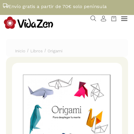
Envío gratis a partir de 70€ solo península
/
/
Inicio
Libros
Origami