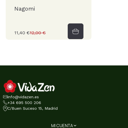
Nagomi
11,40 €
12,00 €
info@vidazen.es
+34 695 500 206
C/Buen Suceso 15, Madrid
MI CUENTA