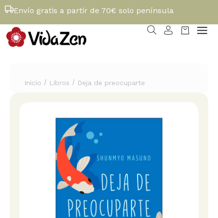
Envío gratis a partir de 70€ solo península
/
/
Inicio
Libros
Deja de preocuparte